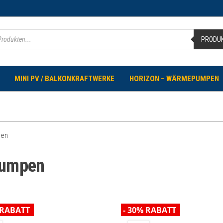
PRODU
MINI PV / BALKONKRAFTWERKE
HORIZON – WÄRMEPUMPEN
pen
pumpen
 RABATT
- 30% RABATT