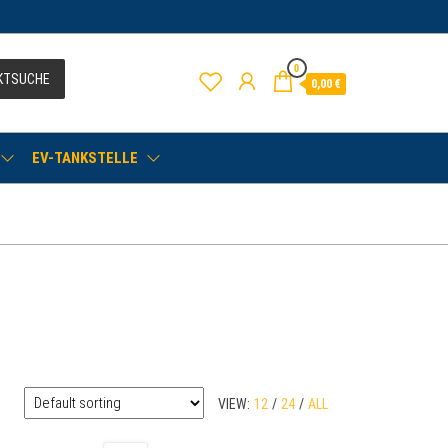
0
KTSUCHE
0,00
€
EV-TANKSTELLE
VIEW:
12
/
24
/
ALL