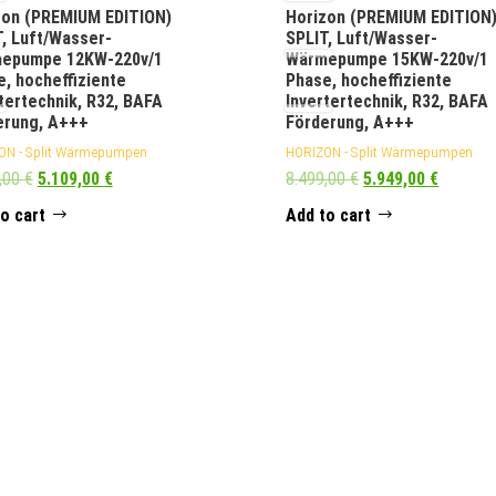
zon (PREMIUM EDITION)
Horizon (PREMIUM EDITION
, Luft/Wasser-
SPLIT, Luft/Wasser-
epumpe 12KW-220v/1
Wärmepumpe 15KW-220v/1
, hocheffiziente
Phase, hocheffiziente
tertechnik, R32, BAFA
Invertertechnik, R32, BAFA
erung, A+++
Förderung, A+++
ON - Split Wärmepumpen
HORIZON - Split Wärmepumpen
,00
€
5.109,00
€
8.499,00
€
5.949,00
€
o cart
Add to cart