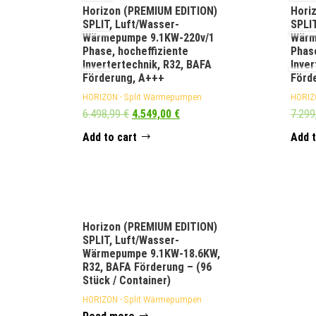
Horizon (PREMIUM EDITION)
Hori
SPLIT, Luft/Wasser-
SPLIT
Wärmepumpe 9.1KW-220v/1
Wärm
Phase, hocheffiziente
Phase
Invertertechnik, R32, BAFA
Inver
Förderung, A+++
Förd
HORIZON - Split Wärmepumpen
HORIZ
6.498,99
€
4.549,00
€
7.299
Add to cart
Add t
Horizon (PREMIUM EDITION)
SPLIT, Luft/Wasser-
Wärmepumpe 9.1KW-18.6KW,
R32, BAFA Förderung – (96
Stück / Container)
HORIZON - Split Wärmepumpen