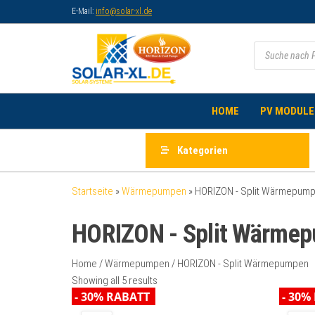
Zum
E-Mail:
info@solar-xl.de
Inhalt
Solaranlagen
Onlineshop
springen
Products
für
search
I
Solartechnik
Solarsysteme
I
HOME
PV MODULE
Photovoltaik
Kategorien
Startseite
»
Wärmepumpen
»
HORIZON - Split Wärmepum
HORIZON - Split Wärme
Home
/
Wärmepumpen
/ HORIZON - Split Wärmepumpen
Showing all 5 results
- 30% RABATT
- 30%