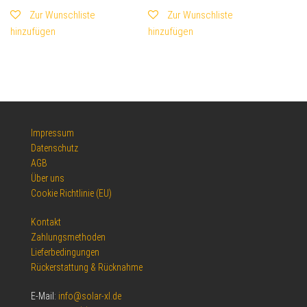
Zur Wunschliste
Zur Wunschliste
hinzufügen
hinzufügen
Impressum
Datenschutz
AGB
Über uns
Cookie Richtlinie (EU)
Kontakt
Zahlungsmethoden
Lieferbedingungen
Rückerstattung & Rücknahme
E-Mail:
info@solar-xl.de