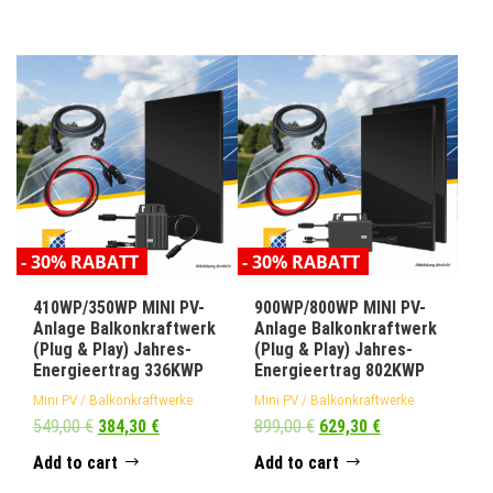
- 30% RABATT
- 30% RABATT
410WP/350WP MINI PV-
900WP/800WP MINI PV-
Anlage Balkonkraftwerk
Anlage Balkonkraftwerk
(Plug & Play) Jahres-
(Plug & Play) Jahres-
Energieertrag 336KWP
Energieertrag 802KWP
Mini PV / Balkonkraftwerke
Mini PV / Balkonkraftwerke
549,00
€
384,30
€
899,00
€
629,30
€
Add to cart
Add to cart