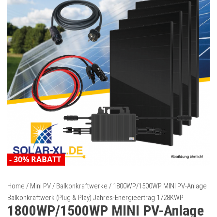
& PLAY) JAHRES-
WÄRMEPUMPE 9.1KW-
ENERGIEERTRAG 1574KWP
220V/1 PHASE,
- 30% RABATT
HOCHEFFIZIENTE
INVERTERTECHNIK, R32,
BAFA FÖRDERUNG, A+++
- 30% RABATT
- 30% RABATT
Home
/
Mini PV / Balkonkraftwerke
/ 1800WP/1500WP MINI PV-Anlage
Balkonkraftwerk (Plug & Play) Jahres-Energieertrag 1728KWP
1800WP/1500WP MINI PV-Anlage