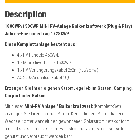
quantity
Description
1800WP/1500WP MINI PV-Anlage Balkonkraftwerk (Plug & Play)
Jahres-Energieertrag 1728KWP
Diese Komplettanlage besteht aus:
4 x PV Paneele 450W/BF
1 x Micro Inverter 1 x 1500WP
1 x PV Verlängerungskabel 2x2m (rot/schw.)
AC 220v Anschlusskabel 10,0m
Erzeugen Sie Ihren eigenen Strom, egal ob im Garten, Camping,
Carport oder Balkon.
Mit dieser
Mini-PV Anlage / Balkonkraftwerk
(Komplett-Set)
erzeugen Sie Ihren eigenen Strom. Der in diesem Set enthaltene
Wechselrichter wandelt den gewonnenen Solarstrom netzkonform
um und speist ihn direkt in Ihr Hausstromnetz ein, wo dieser sofort
genutzt und verbraucht werden kann.