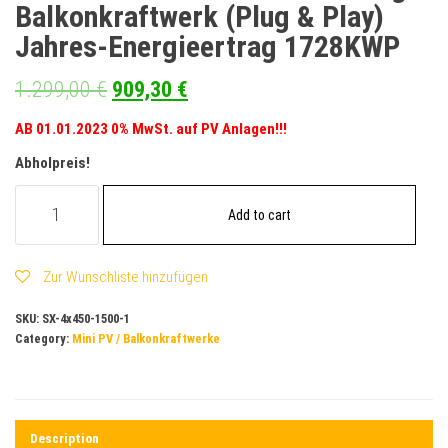
Balkonkraftwerk (Plug & Play)
Jahres-Energieertrag 1728KWP
1.299,00
€
909,30
€
AB 01.01.2023 0% MwSt. auf PV Anlagen!!!
Abholpreis!
1800WP/1500WP
Add to cart
MINI
PV-
Anlage
Zur Wunschliste hinzufügen
Balkonkraftwerk
(Plug
SKU:
SX-4x450-1500-1
&
Category:
Mini PV / Balkonkraftwerke
Play)
Jahres-
Energieertrag
1728KWP
Description