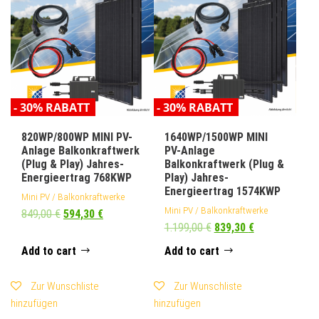
- 30% RABATT
- 30% RABATT
820WP/800WP MINI PV-
1640WP/1500WP MINI
Anlage Balkonkraftwerk
PV-Anlage
(Plug & Play) Jahres-
Balkonkraftwerk (Plug &
Energieertrag 768KWP
Play) Jahres-
Energieertrag 1574KWP
Mini PV / Balkonkraftwerke
Mini PV / Balkonkraftwerke
849,00
€
594,30
€
1.199,00
€
839,30
€
Add to cart
Add to cart
Zur Wunschliste
Zur Wunschliste
hinzufügen
hinzufügen